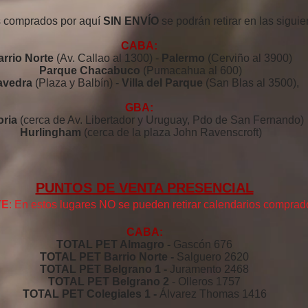
s comprados por aquí
SIN ENVÍO
se podrán retirar en las siguie
CABA:
rrio Norte
(Av. Callao al 1300) -
Palermo
(Cerviño al 3900)
Parque Chacabuco
(Pumacahua al 600)
avedra
(Plaza y Balbín) -
Villa del Parque
(San Blas al 3500),
GBA:
oria
(cerca de Av. Libertador y Uruguay, Pdo de San Fernando)
Hurlingham
(cerca de la plaza John Ravenscroft)
PUNTOS DE VENTA PRESENCIAL
TE
: En estos lugares NO se pueden retirar calendarios comprad
CABA:
TOTAL PET Almagro -
Gascón 676
TOTAL PET Barrio Norte -
Salguero 2620
TOTAL PET Belgrano 1 -
Juramento 2468
TOTAL PET Belgrano 2
- Olleros 1757
TOTAL PET Colegiales 1 -
Álvarez Thomas 1416