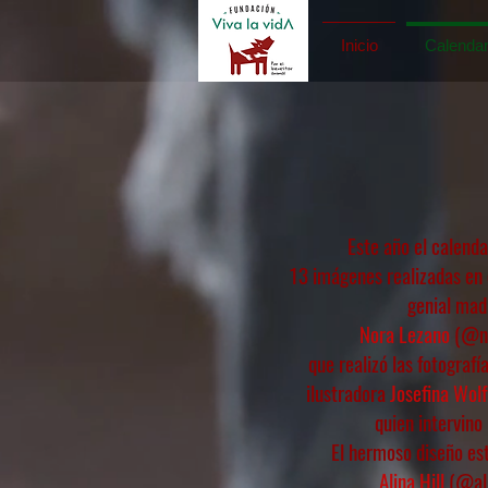
Inicio
Calendar
Este año el calend
13 imágenes realizadas en 
genial mad
Nora Lezano
(@no
que realizó las fotografía
ilustradora
Josefina Wol
quien intervino 
El hermoso diseño es
Alina Hill
(@ali