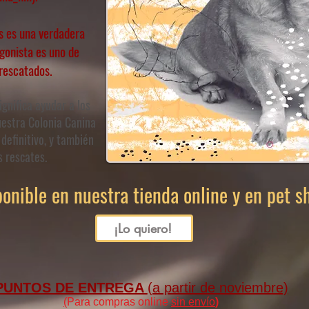
s es una verdadera
gonista es uno de
escatados.​
gnifica ayudar a los
uestra Colonia Canina
definitivo, y también
 rescates.​
ponible en nuestra tienda online y en pet 
¡Lo quiero!
PUNTOS DE ENTREGA
(a partir de noviembre)
(
Para compras online
sin envío
)