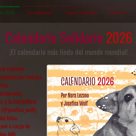
io 2026
En adopción
Cómo colaborar
Donar $
Calendario Solidario
2026
¡El calendario más lindo del mundo mundial!
ario contiene
conjunto por nuestra
rina,
ralezano),
s, y la maravillosa
f
(@josefina_wolf),
las fotos.
tuvo a cargo de
na_hill).