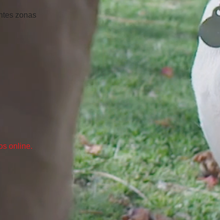
ntes z
onas
os online.