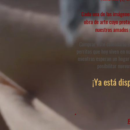
Cada una de las imágene
obra de arte cuyo prota
nuestros amados r
Comprar este calendario si
perritos que hoy viven en n
mientras esperan un hogar 
posibilitar nuevos
¡Ya está dis