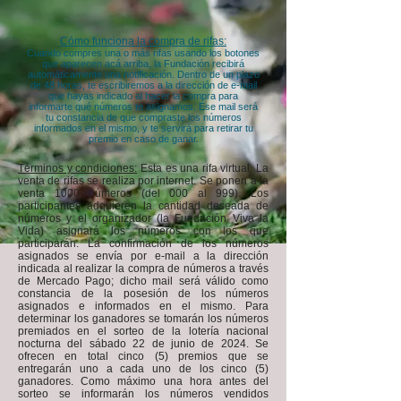
Cómo funciona la compra de rifas:
Cuando compres una o más rifas usando los botones
que aparecen acá arriba, la Fundación recibirá
automáticamente una notificación. Dentro de un plazo
de 48 horas, te escribiremos a la dirección de e-mail
que hayas indicado al hacer la compra para
informarte qué números te asignamos. Ese mail será
tu constancia de que compraste los números
informados en el mismo, y te servirá para retirar tu
premio en caso de ganar.
Términos y condiciones:
Esta es una rifa virtual. La
venta de rifas se realiza por internet. Se ponen a la
venta 1000 números (del 000 al 999). Los
participantes adquieren la cantidad deseada de
números y el organizador (la Fundación Viva la
Vida) asignará los números con los que
participarán. La confirmación de los números
asignados se envía por e-mail a la dirección
indicada al realizar la compra de números a través
de Mercado Pago; dicho mail será válido como
constancia de la posesión de los números
asignados e informados en el mismo.
Para
determinar los ganadores se tomarán los números
premiados en el sorteo de la lotería nacional
nocturna del sábado 22 de junio de 2024. Se
ofrecen en total cinco (5) premios que se
entregarán uno a cada uno de los cinco (5)
ganadores.
Como máximo una hora antes del
sorteo se informarán los números vendidos